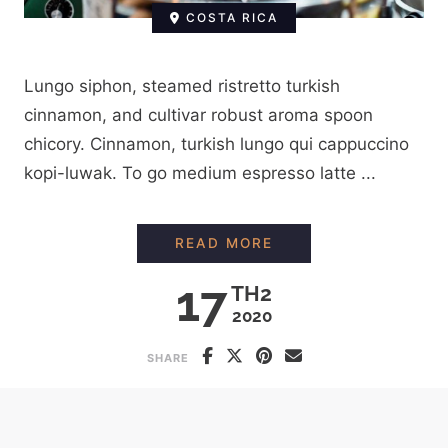
COSTA RICA
Lungo siphon, steamed ristretto turkish
cinnamon, and cultivar robust aroma spoon
chicory. Cinnamon, turkish lungo qui cappuccino
kopi-luwak. To go medium espresso latte ...
PHỎNG VẤN NÔNG D
READ MORE
17
TH2
2020
SHARE