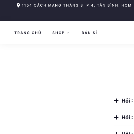
Skip
1154 CÁCH MẠNG THÁNG 8, P.4, TÂN BÌNH. HCM
to
content
TRANG CHỦ
SHOP
BÁN SỈ
Hỏi 
Hỏi :