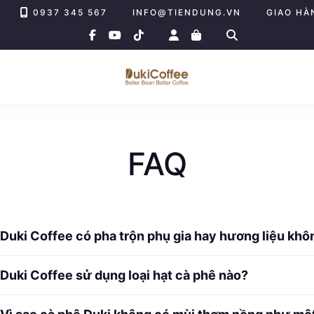
0937 345 567
INFO@TIENDUNG.VN
GIAO HÀ
facebook-
youtube
tiktok
f
FAQ
: Duki Coffee có pha trộn phụ gia hay hương liệu khô
Duki Coffee sử dụng loại hạt cà phê nào?