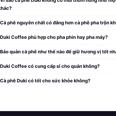
Vì sao cà phê Duki không có mùi thơm nồng như mộ
 khác?
Cà phê nguyên chất có đắng hơn cà phê pha trộn k
Duki Coffee phù hợp cho pha phin hay pha máy?
Bảo quản cà phê như thế nào để giữ hương vị tốt nh
Duki Coffee có cung cấp sỉ cho quán không?
Cà phê Duki có tốt cho sức khỏe không?