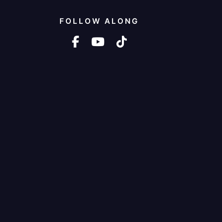
FOLLOW ALONG
facebook-f
youtube
tiktok