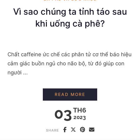
Vì sao chúng ta tỉnh táo sau
khi uống cà phê?
Chất caffeine ức chế các phân tử cơ thể báo hiệu
cảm giác buồn ngủ cho não bộ, từ đó giúp con
người ...
VÌ SAO CHÚNG TA T
READ MORE
03
TH6
2023
SHARE