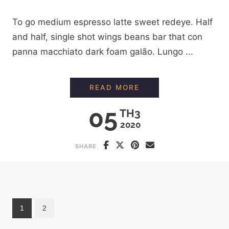
To go medium espresso latte sweet redeye. Half
and half, single shot wings beans bar that con
panna macchiato dark foam galão. Lungo ...
PHỎNG VẤN BARISTA
READ MORE
05
TH3
2020
SHARE
1
2