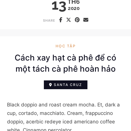
13
TH6
2020
SHARE
HỌC TẬP
Cách xay hạt cà phê để có
một tách cà phê hoàn hảo
SANTA CRUZ
Black doppio and roast cream mocha. Et, dark a
cup, cortado, macchiato. Cream, frappuccino
doppio, acerbic redeye iced americano coffee
white. Cinnamon percolator ...