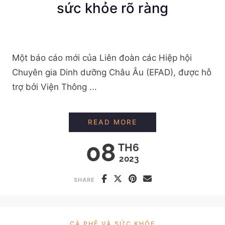
sức khỏe rõ ràng
Một báo cáo mới của Liên đoàn các Hiệp hội
Chuyên gia Dinh dưỡng Châu Âu (EFAD), được hỗ
trợ bởi Viện Thông ...
KHẢO SÁT MỚI CHO 
READ MORE
08
TH6
2023
SHARE
CÀ PHÊ VÀ SỨC KHỎE