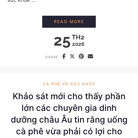
ĐỒ UỐNG CHỨA CAFF
READ MORE
25
TH2
2026
SHARE
CÀ PHÊ VÀ SỨC KHỎE
Khảo sát mới cho thấy phần
lớn các chuyên gia dinh
dưỡng châu Âu tin rằng uống
cà phê vừa phải có lợi cho