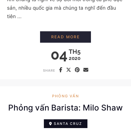
sản, nhiều quốc gia mà chúng ta nghĩ đến đầu
tiên ...
VĂN HÓA CÀ PHÊ ĐẶ
READ MORE
04
TH5
2020
SHARE
PHỎNG VẤN
Phỏng vấn Barista: Milo Shaw
SANTA CRUZ