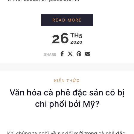
CÁCH XAY HẠT CÀ P
READ MORE
26
TH5
2020
SHARE
KIẾN THỨC
Văn hóa cà phê đặc sản có bị
chi phối bởi Mỹ?
Khi chúng ta nghĩ về sự đổi mới trong cà phê đặc