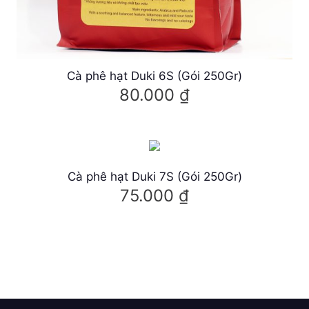
Cà phê hạt Duki 6S (Gói 250Gr)
80.000
₫
S
ả
n
p
Cà phê hạt Duki 7S (Gói 250Gr)
75.000
₫
h
ẩ
S
m
ả
n
n
à
p
y
h