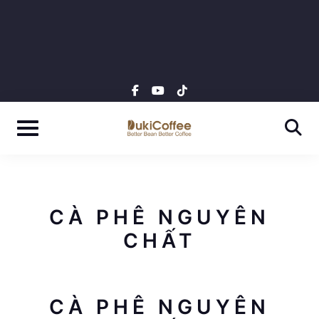
Skip
to
0937 345 567
INFO@TIENDUNG.VN
content
facebook-
youtube
tiktok
f
CÀ PHÊ NGUYÊN
CHẤT
CÀ PHÊ NGUYÊN