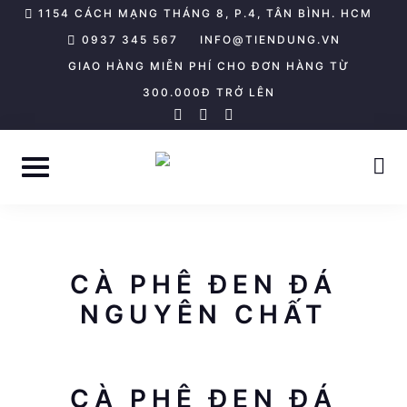
Skip
1154 CÁCH MẠNG THÁNG 8, P.4, TÂN BÌNH. HCM
to
0937 345 567
INFO@TIENDUNG.VN
content
GIAO HÀNG MIỄN PHÍ CHO ĐƠN HÀNG TỪ
300.000Đ TRỞ LÊN
facebook-
youtube
tiktok
f
CÀ PHÊ ĐEN ĐÁ
NGUYÊN CHẤT
CÀ PHÊ ĐEN ĐÁ