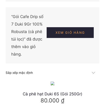
“Gói Cafe Drip số
7 Duki 9Gr 100%
Robusta (cà phê
XEM GIỎ HÀNG
túi lọc)” đã được
thêm vào giỏ
hàng.
Cà phê hạt Duki 6S (Gói 250Gr)
80.000
₫