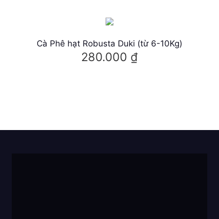
u
b
i
Cà Phê hạt Robusta Duki (từ 6-10Kg)
ế
280.000
₫
n
t
h
ể
.
C
á
c
t
ù
y