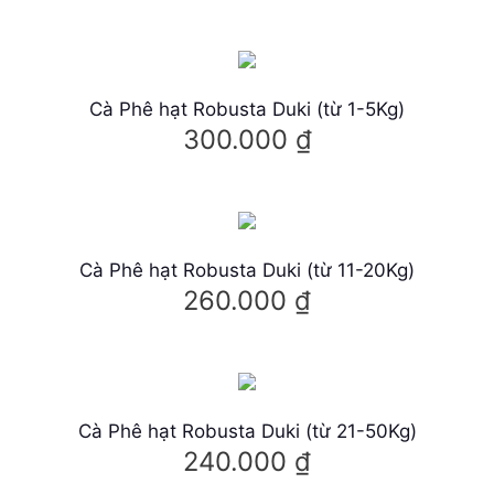
S
ả
n
p
Cà Phê hạt Robusta Duki (từ 1-5Kg)
300.000
₫
h
ẩ
m
n
à
Cà Phê hạt Robusta Duki (từ 11-20Kg)
260.000
₫
y
c
ó
n
h
Cà Phê hạt Robusta Duki (từ 21-50Kg)
240.000
₫
i
ề